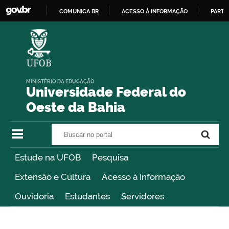
COMUNICA BR
ACESSO À INFORMAÇÃO
PARTI
IR
PARA
O
CONTEÚDO
MINISTÉRIO DA EDUCAÇÃO
Universidade Federal do
Oeste da Bahia
Buscar no portal
Buscar no portal
Estude na UFOB
Pesquisa
Extensão e Cultura
Acesso à Informação
Ouvidoria
Estudantes
Servidores