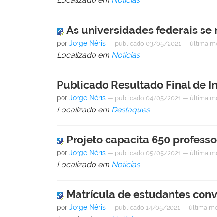
Localizado em
Notícias
As universidades federais se
por
Jorge Néris
—
publicado
03/05/2021
—
última m
Localizado em
Notícias
Publicado Resultado Final de 
por
Jorge Néris
—
publicado
04/05/2021
—
última m
Localizado em
Destaques
Projeto capacita 650 professo
por
Jorge Néris
—
publicado
05/05/2021
—
última m
Localizado em
Notícias
Matrícula de estudantes con
por
Jorge Néris
—
publicado
14/05/2021
—
última mo