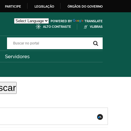
PARTICIPE
LEGISLAÇÃO
ÓRGÃOS DO GOVERNO
POWERED BY
TRANSLATE
ALTO CONTRASTE
VLIBRAS
Buscar no portal
Buscar no portal
Servidores
.