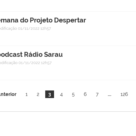
semana do Projeto Despertar
dificação
01/11/2022 12h57
podcast Rádio Sarau
odificação
01/11/2022 12h57
nterior
1
2
3
4
5
6
7
...
126