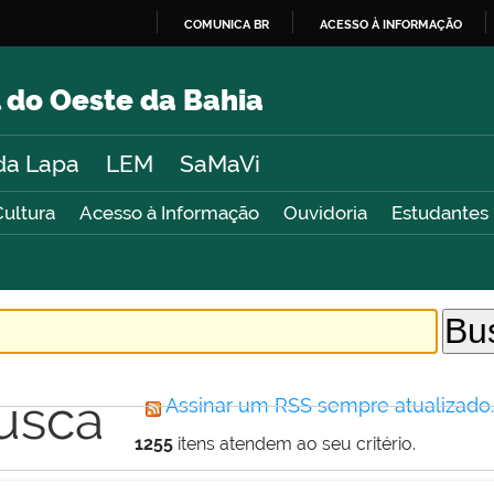
COMUNICA BR
ACESSO À INFORMAÇÃO
IR
PARA
 do Oeste da Bahia
O
CONTEÚDO
da Lapa
LEM
SaMaVi
Cultura
Acesso à Informação
Ouvidoria
Estudantes
usca
Assinar um RSS sempre atualizado
1255
itens atendem ao seu critério.