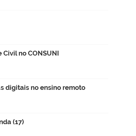
e Civil no CONSUNI
as digitais no ensino remoto
da (17)