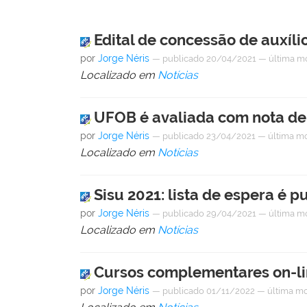
Edital de concessão de auxíli
por
Jorge Néris
—
publicado
20/04/2021
—
última m
Localizado em
Notícias
UFOB é avaliada com nota de
por
Jorge Néris
—
publicado
23/04/2021
—
última m
Localizado em
Notícias
Sisu 2021: lista de espera é p
por
Jorge Néris
—
publicado
29/04/2021
—
última m
Localizado em
Notícias
Cursos complementares on-li
por
Jorge Néris
—
publicado
01/11/2022
—
última mo