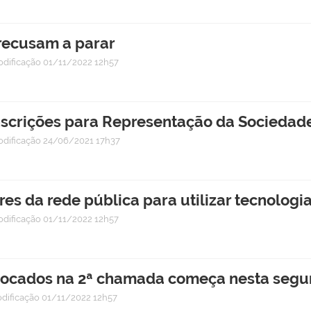
 recusam a parar
odificação
01/11/2022 12h57
Inscrições para Representação da Sociedad
odificação
24/06/2021 17h37
res da rede pública para utilizar tecnologi
odificação
01/11/2022 12h57
vocados na 2ª chamada começa nesta segun
dificação
01/11/2022 12h57