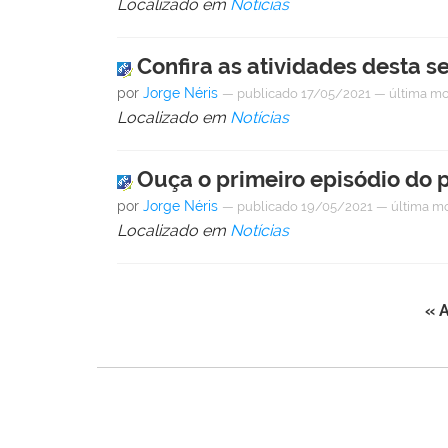
Localizado em
Notícias
Confira as atividades desta 
por
Jorge Néris
—
publicado
17/05/2021
—
última mo
Localizado em
Notícias
Ouça o primeiro episódio do 
por
Jorge Néris
—
publicado
19/05/2021
—
última m
Localizado em
Notícias
« A