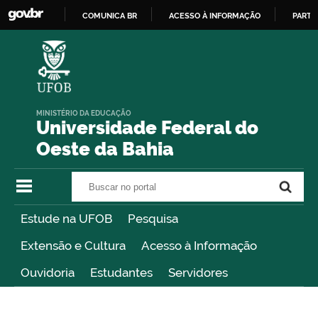
COMUNICA BR
ACESSO À INFORMAÇÃO
PARTI
IR
PARA
O
CONTEÚDO
MINISTÉRIO DA EDUCAÇÃO
Universidade Federal do
Oeste da Bahia
Buscar no portal
Buscar no portal
Estude na UFOB
Pesquisa
Extensão e Cultura
Acesso à Informação
Ouvidoria
Estudantes
Servidores