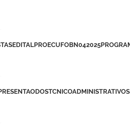
TASEDITALPROECUFOBN042025PROGRAMA
EPRESENTAODOSTCNICOADMINISTRATIVO