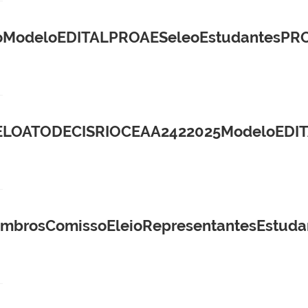
oModeloEDITALPROAESeleoEstudantesPRO
OATODECISRIOCEAA2422025ModeloEDITA
brosComissoEleioRepresentantesEstudan