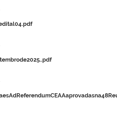
edital04.pdf
tembrode2025..pdf
aesAdReferendumCEAAaprovadasna48Reun