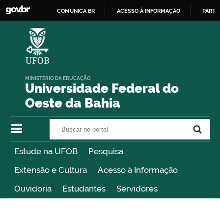
COMUNICA BR
ACESSO À INFORMAÇÃO
PARTI
IR
PARA
O
CONTEÚDO
MINISTÉRIO DA EDUCAÇÃO
Universidade Federal do
Oeste da Bahia
Buscar no portal
Buscar no portal
Estude na UFOB
Pesquisa
Extensão e Cultura
Acesso à Informação
Ouvidoria
Estudantes
Servidores