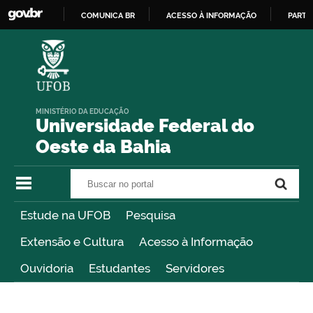
COMUNICA BR
ACESSO À INFORMAÇÃO
PARTI
IR
PARA
O
CONTEÚDO
MINISTÉRIO DA EDUCAÇÃO
Universidade Federal do
Oeste da Bahia
Buscar no portal
Buscar no portal
Estude na UFOB
Pesquisa
Extensão e Cultura
Acesso à Informação
Ouvidoria
Estudantes
Servidores