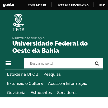
COMUNICA BR
ACESSO À INFORMAÇÃO
PARTI
IR
PARA
O
CONTEÚDO
MINISTÉRIO DA EDUCAÇÃO
Universidade Federal do
Oeste da Bahia
Buscar no portal
Buscar no portal
Estude na UFOB
Pesquisa
Extensão e Cultura
Acesso à Informação
Ouvidoria
Estudantes
Servidores