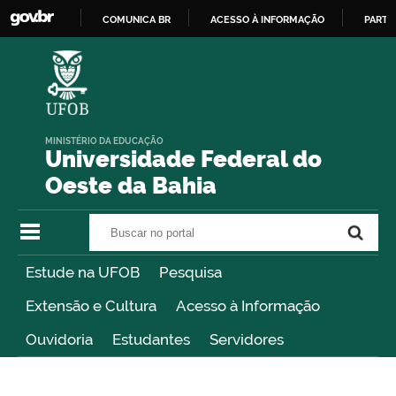
COMUNICA BR
ACESSO À INFORMAÇÃO
PARTI
IR
PARA
O
CONTEÚDO
MINISTÉRIO DA EDUCAÇÃO
Universidade Federal do
Oeste da Bahia
Buscar no portal
Buscar no portal
Estude na UFOB
Pesquisa
Extensão e Cultura
Acesso à Informação
Ouvidoria
Estudantes
Servidores