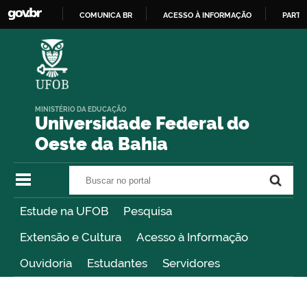
COMUNICA BR
ACESSO À INFORMAÇÃO
PARTI
IR
PARA
O
CONTEÚDO
MINISTÉRIO DA EDUCAÇÃO
Universidade Federal do
Oeste da Bahia
Buscar no portal
Buscar no portal
Estude na UFOB
Pesquisa
Extensão e Cultura
Acesso à Informação
Ouvidoria
Estudantes
Servidores