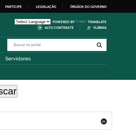
PARTICIPE
LEGISLAÇÃO
ÓRGÃOS DO GOVERNO
POWERED BY
TRANSLATE
ALTO CONTRASTE
VLIBRAS
Buscar no portal
Buscar no portal
Servidores
.