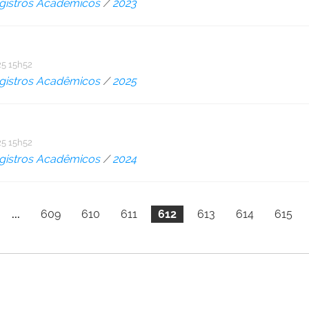
gistros Acadêmicos
/
2023
5 15h52
gistros Acadêmicos
/
2025
5 15h52
gistros Acadêmicos
/
2024
...
609
610
611
612
613
614
615