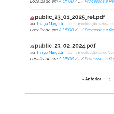
Localizado em
A UFOB
/
…
/
Processos e Re
public_23_01_2025_ret.pdf
por
Thiago Margutti
—
última modificação
07/05/202
Localizado em
A UFOB
/
…
/
Processos e Re
public_23_02_2024.pdf
por
Thiago Margutti
—
última modificação
07/05/202
Localizado em
A UFOB
/
…
/
Processos e Re
« Anterior
1