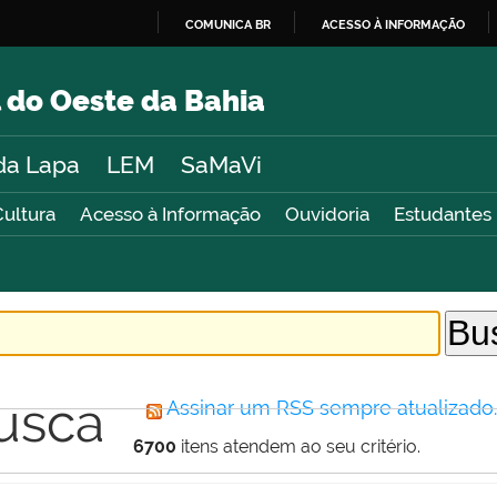
COMUNICA BR
ACESSO À INFORMAÇÃO
IR
PARA
 do Oeste da Bahia
O
CONTEÚDO
da Lapa
LEM
SaMaVi
Cultura
Acesso à Informação
Ouvidoria
Estudantes
usca
Assinar um RSS sempre atualizado
6700
itens atendem ao seu critério.