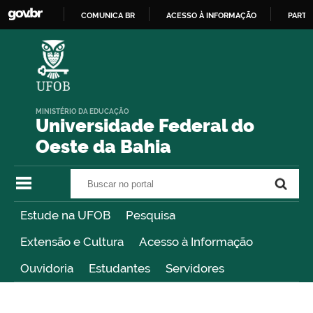
COMUNICA BR
ACESSO À INFORMAÇÃO
PARTI
IR
PARA
O
CONTEÚDO
MINISTÉRIO DA EDUCAÇÃO
Universidade Federal do
Oeste da Bahia
Buscar no portal
Buscar no portal
Estude na UFOB
Pesquisa
Extensão e Cultura
Acesso à Informação
Ouvidoria
Estudantes
Servidores