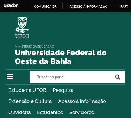
COMUNICA BR
ACESSO À INFORMAÇÃO
PARTI
IR
PARA
O
CONTEÚDO
MINISTÉRIO DA EDUCAÇÃO
Universidade Federal do
Oeste da Bahia
Buscar no portal
Buscar no portal
Estude na UFOB
Pesquisa
Extensão e Cultura
Acesso à Informação
Ouvidoria
Estudantes
Servidores