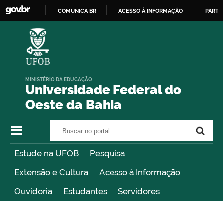
COMUNICA BR
ACESSO À INFORMAÇÃO
PARTI
IR
PARA
O
CONTEÚDO
MINISTÉRIO DA EDUCAÇÃO
Universidade Federal do
Oeste da Bahia
Buscar no portal
Buscar no portal
Estude na UFOB
Pesquisa
Extensão e Cultura
Acesso à Informação
Ouvidoria
Estudantes
Servidores