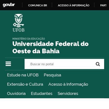
COMUNICA BR
ACESSO À INFORMAÇÃO
PARTI
IR
PARA
O
CONTEÚDO
MINISTÉRIO DA EDUCAÇÃO
Universidade Federal do
Oeste da Bahia
Buscar no portal
Buscar no portal
Estude na UFOB
Pesquisa
Extensão e Cultura
Acesso à Informação
Ouvidoria
Estudantes
Servidores