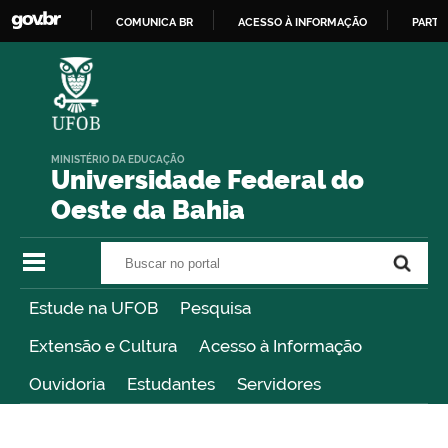
COMUNICA BR
ACESSO À INFORMAÇÃO
PARTI
IR
PARA
O
CONTEÚDO
MINISTÉRIO DA EDUCAÇÃO
Universidade Federal do
Oeste da Bahia
Buscar no portal
Buscar no portal
Estude na UFOB
Pesquisa
Extensão e Cultura
Acesso à Informação
Ouvidoria
Estudantes
Servidores