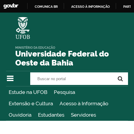
COMUNICA BR
ACESSO À INFORMAÇÃO
PARTI
IR
PARA
O
CONTEÚDO
MINISTÉRIO DA EDUCAÇÃO
Universidade Federal do
Oeste da Bahia
Buscar no portal
Buscar no portal
Estude na UFOB
Pesquisa
Extensão e Cultura
Acesso à Informação
Ouvidoria
Estudantes
Servidores