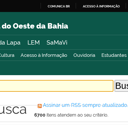
COMUNICA BR
ACESSO À INFORMAÇÃO
IR
PARA
 do Oeste da Bahia
O
CONTEÚDO
da Lapa
LEM
SaMaVi
Cultura
Acesso à Informação
Ouvidoria
Estudantes
usca
Assinar um RSS sempre atualizado
6700
itens atendem ao seu critério.