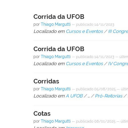
Corrida da UFOB
por
Thiago Margutti
—
publicado
14/11/2023
Localizado em
Cursos e Eventos
/
III Cong
Corrida da UFOB
por
Thiago Margutti
—
publicado
14/11/2023
—
últi
Localizado em
Cursos e Eventos
/
IV Congr
Corridas
por
Thiago Margutti
—
publicado
05/08/2025
—
últ
Localizado em
A UFOB
/
…
/
Pró-Reitorias
/
Cotas
por
Thiago Margutti
—
publicado
08/01/2025
—
últi