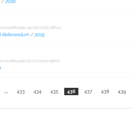
/
2026
ma modificação
19/09/2025 08h14
d Referendum
/
2025
ma modificação
22/07/2024 09h01
4
...
433
434
435
436
437
438
439