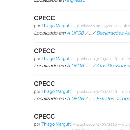
Localizado em
Ingresso
CPECC
por
Thiago Margutti
—
publicado
06/03/2024
—
últ
Localizado em
A UFOB
/
…
/
Declarações A
CPECC
por
Thiago Margutti
—
publicado
31/03/2026
—
últi
Localizado em
A UFOB
/
…
/
Atos Decisórios
CPECC
por
Thiago Margutti
—
publicado
31/03/2026
—
últi
Localizado em
A UFOB
/
…
/
Extratos de dec
CPECC
por
Thiago Margutti
—
publicado
31/03/2026
—
últi