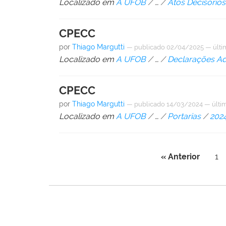
Localizado em
A UFOB
/
…
/
Atos Decisórios
CPECC
por
Thiago Margutti
—
publicado
02/04/2025
—
últi
Localizado em
A UFOB
/
…
/
Declarações A
CPECC
por
Thiago Margutti
—
publicado
14/03/2024
—
últi
Localizado em
A UFOB
/
…
/
Portarias
/
202
« Anterior
1