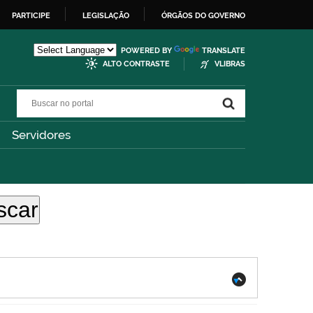
PARTICIPE
LEGISLAÇÃO
ÓRGÃOS DO GOVERNO
POWERED BY
TRANSLATE
ALTO CONTRASTE
VLIBRAS
Buscar no portal
Buscar no portal
Servidores
.