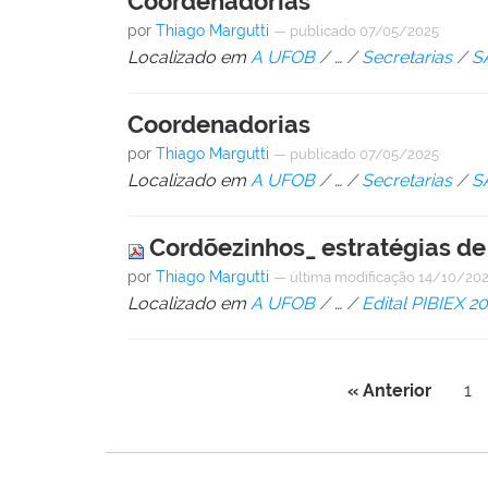
Coordenadorias
por
Thiago Margutti
—
publicado
07/05/2025
Localizado em
A UFOB
/
…
/
Secretarias
/
S
Coordenadorias
por
Thiago Margutti
—
publicado
07/05/2025
Localizado em
A UFOB
/
…
/
Secretarias
/
S
Cordõezinhos_ estratégias d
por
Thiago Margutti
—
última modificação
14/10/202
Localizado em
A UFOB
/
…
/
Edital PIBIEX 2
« Anterior
1