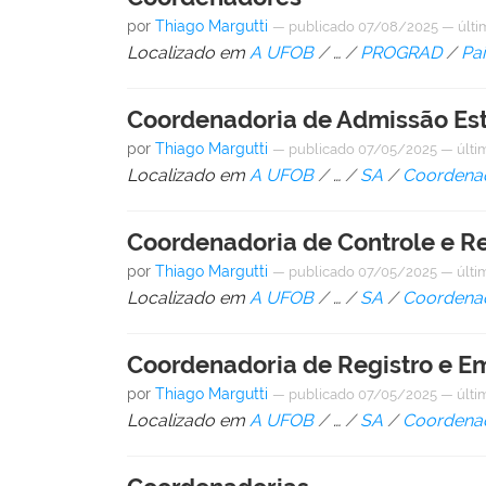
por
Thiago Margutti
—
publicado
07/08/2025
—
últi
Localizado em
A UFOB
/
…
/
PROGRAD
/
Pa
Coordenadoria de Admissão Est
por
Thiago Margutti
—
publicado
07/05/2025
—
últi
Localizado em
A UFOB
/
…
/
SA
/
Coordena
Coordenadoria de Controle e R
por
Thiago Margutti
—
publicado
07/05/2025
—
últi
Localizado em
A UFOB
/
…
/
SA
/
Coordena
Coordenadoria de Registro e 
por
Thiago Margutti
—
publicado
07/05/2025
—
últi
Localizado em
A UFOB
/
…
/
SA
/
Coordena