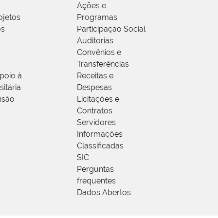
Ações e
ojetos
Programas
os
Participação Social
Auditorias
Convênios e
Transferências
poio à
Receitas e
itária
Despesas
nsão
Licitações e
Contratos
Servidores
Informações
Classificadas
SIC
Perguntas
frequentes
Dados Abertos