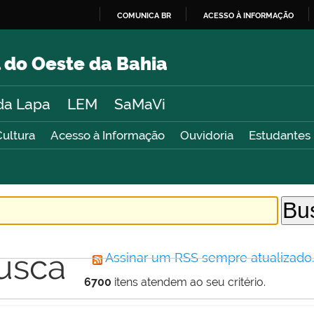
COMUNICA BR
ACESSO À INFORMAÇÃO
IR
PARA
 do Oeste da Bahia
O
CONTEÚDO
da Lapa
LEM
SaMaVi
Cultura
Acesso à Informação
Ouvidoria
Estudantes
usca
Assinar um RSS sempre atualizado
6700
itens atendem ao seu critério.