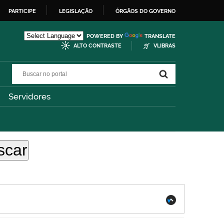
PARTICIPE
LEGISLAÇÃO
ÓRGÃOS DO GOVERNO
POWERED BY
TRANSLATE
ALTO CONTRASTE
VLIBRAS
Buscar no portal
Buscar no portal
Servidores
.