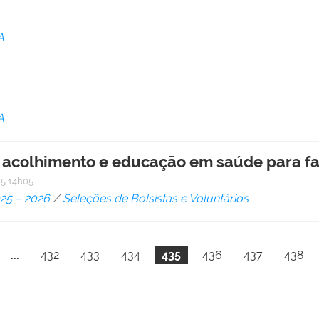
A
A
e acolhimento e educação em saúde para f
5 14h05
025 – 2026
/
Seleções de Bolsistas e Voluntários
...
432
433
434
435
436
437
438