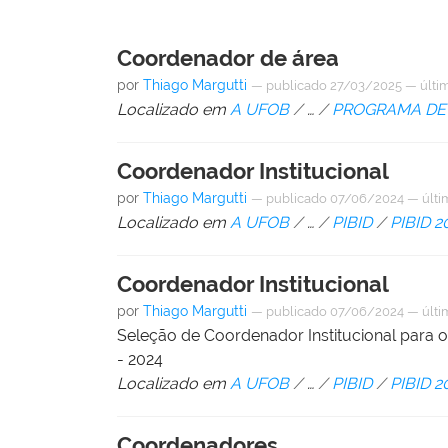
Coordenador de área
por
Thiago Margutti
—
publicado
27/03/2025
—
últi
Localizado em
A UFOB
/
…
/
PROGRAMA DE 
Coordenador Institucional
por
Thiago Margutti
—
publicado
07/06/2024
—
últi
Localizado em
A UFOB
/
…
/
PIBID
/
PIBID 2
Coordenador Institucional
por
Thiago Margutti
—
publicado
07/06/2024
—
últi
Seleção de Coordenador Institucional para o
- 2024
Localizado em
A UFOB
/
…
/
PIBID
/
PIBID 2
Coordenadores