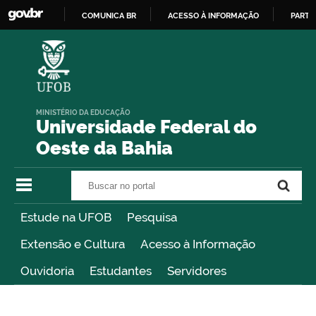
COMUNICA BR
ACESSO À INFORMAÇÃO
PARTI
IR
PARA
O
CONTEÚDO
MINISTÉRIO DA EDUCAÇÃO
Universidade Federal do
Oeste da Bahia
Buscar no portal
Buscar no portal
Estude na UFOB
Pesquisa
Extensão e Cultura
Acesso à Informação
Ouvidoria
Estudantes
Servidores