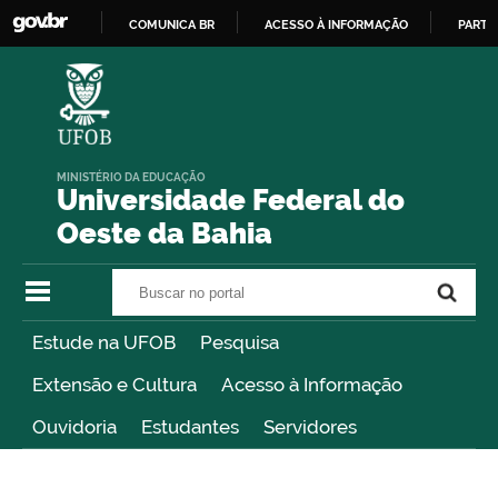
COMUNICA BR
ACESSO À INFORMAÇÃO
PARTI
IR
PARA
O
CONTEÚDO
MINISTÉRIO DA EDUCAÇÃO
Universidade Federal do
Oeste da Bahia
Buscar no portal
Buscar no portal
Estude na UFOB
Pesquisa
Extensão e Cultura
Acesso à Informação
Ouvidoria
Estudantes
Servidores