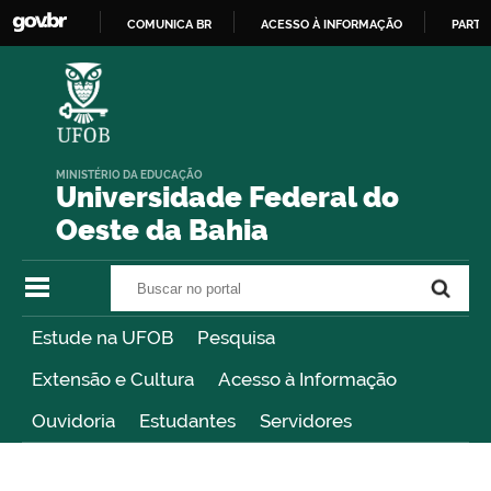
COMUNICA BR
ACESSO À INFORMAÇÃO
PARTI
IR
PARA
O
CONTEÚDO
MINISTÉRIO DA EDUCAÇÃO
Universidade Federal do
Oeste da Bahia
Buscar no portal
Buscar no portal
Estude na UFOB
Pesquisa
Extensão e Cultura
Acesso à Informação
Ouvidoria
Estudantes
Servidores