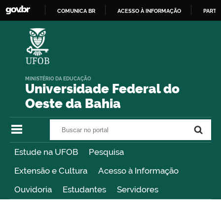
COMUNICA BR
ACESSO À INFORMAÇÃO
PARTI
IR
PARA
O
CONTEÚDO
MINISTÉRIO DA EDUCAÇÃO
Universidade Federal do
Oeste da Bahia
Buscar no portal
Buscar no portal
Estude na UFOB
Pesquisa
Extensão e Cultura
Acesso à Informação
Ouvidoria
Estudantes
Servidores