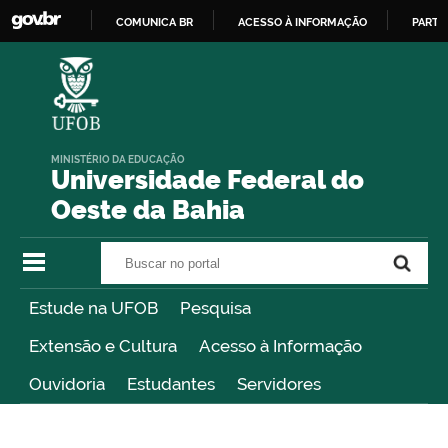
COMUNICA BR
ACESSO À INFORMAÇÃO
PARTI
IR
PARA
O
CONTEÚDO
MINISTÉRIO DA EDUCAÇÃO
Universidade Federal do
Oeste da Bahia
Buscar no portal
Buscar no portal
Estude na UFOB
Pesquisa
Extensão e Cultura
Acesso à Informação
Ouvidoria
Estudantes
Servidores