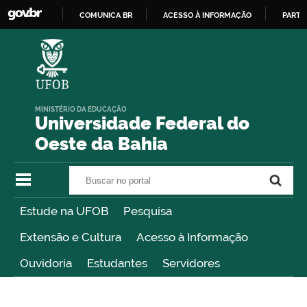
COMUNICA BR
ACESSO À INFORMAÇÃO
PARTI
IR
PARA
O
CONTEÚDO
MINISTÉRIO DA EDUCAÇÃO
Universidade Federal do
Oeste da Bahia
Buscar no portal
Buscar no portal
Estude na UFOB
Pesquisa
Extensão e Cultura
Acesso à Informação
Ouvidoria
Estudantes
Servidores