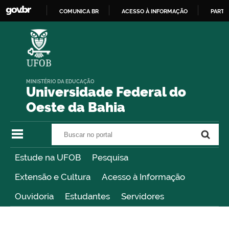
COMUNICA BR
ACESSO À INFORMAÇÃO
PARTI
IR
PARA
O
CONTEÚDO
MINISTÉRIO DA EDUCAÇÃO
Universidade Federal do
Oeste da Bahia
Buscar no portal
Buscar no portal
Estude na UFOB
Pesquisa
Extensão e Cultura
Acesso à Informação
Ouvidoria
Estudantes
Servidores