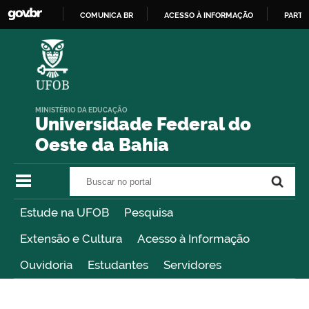
COMUNICA BR
ACESSO À INFORMAÇÃO
PARTI
IR
PARA
O
CONTEÚDO
MINISTÉRIO DA EDUCAÇÃO
Universidade Federal do
Oeste da Bahia
Buscar no portal
Buscar no portal
Estude na UFOB
Pesquisa
Extensão e Cultura
Acesso à Informação
Ouvidoria
Estudantes
Servidores