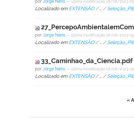
por
Jorge Néris
—
última modificação
18/08/2023 0
Localizado em
EXTENSÃO
/
…
/
Seleção_PI
27_PercepoAmbientalemComu
por
Jorge Néris
—
última modificação
18/08/2023 0
Localizado em
EXTENSÃO
/
…
/
Seleção_PI
33_Caminhao_da_Ciencia.pdf
por
Jorge Néris
—
última modificação
18/08/2023 0
Localizado em
EXTENSÃO
/
…
/
Seleção_PI
« A