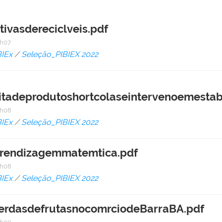
vasdereciclveis.pdf
6h07
BIEx
/
Seleção_PIBIEX 2022
itadeprodutoshortcolaseintervenoemestabe
6h08
BIEx
/
Seleção_PIBIEX 2022
prendizagemmatemtica.pdf
6h08
BIEx
/
Seleção_PIBIEX 2022
erdasdefrutasnocomrciodeBarraBA.pdf