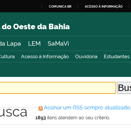
COMUNICA BR
ACESSO À INFORMAÇÃO
IR
PARA
 do Oeste da Bahia
O
CONTEÚDO
da Lapa
LEM
SaMaVi
Cultura
Acesso à Informação
Ouvidoria
Estudantes
usca
Assinar um RSS sempre atualizado
1893
itens atendem ao seu critério.