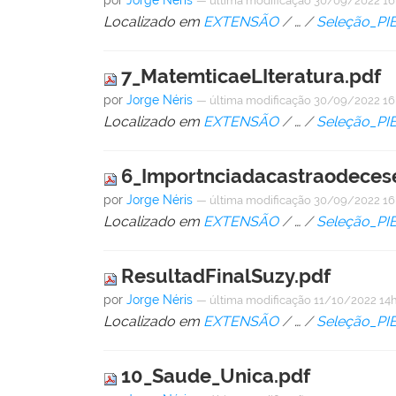
por
Jorge Néris
—
última modificação
30/09/2022 1
Localizado em
EXTENSÃO
/
…
/
Seleção_PI
7_MatemticaeLIteratura.pdf
por
Jorge Néris
—
última modificação
30/09/2022 16
Localizado em
EXTENSÃO
/
…
/
Seleção_PI
6_Importnciadacastraodeces
por
Jorge Néris
—
última modificação
30/09/2022 16
Localizado em
EXTENSÃO
/
…
/
Seleção_PI
ResultadFinalSuzy.pdf
por
Jorge Néris
—
última modificação
11/10/2022 14
Localizado em
EXTENSÃO
/
…
/
Seleção_PI
10_Saude_Unica.pdf