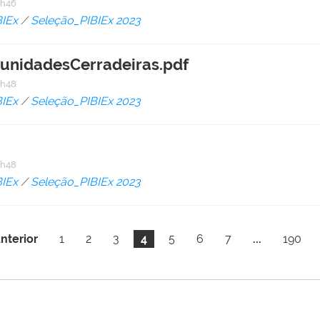
9h46
BIEx
/
Seleção_PIBIEx 2023
nidadesCerradeiras.pdf
9h48
BIEx
/
Seleção_PIBIEx 2023
9h48
BIEx
/
Seleção_PIBIEx 2023
nterior
1
2
3
4
5
6
7
...
190