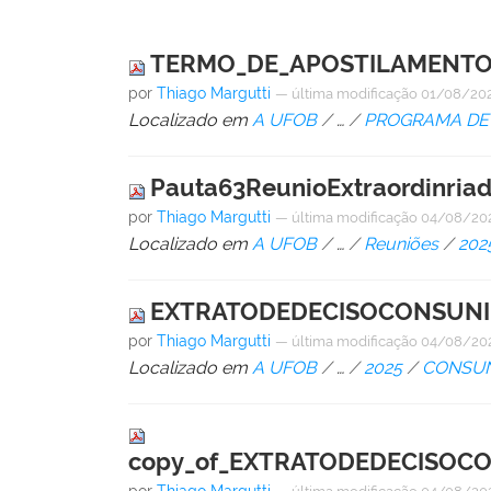
TERMO_DE_APOSTILAMENTO_
por
Thiago Margutti
—
última modificação
01/08/202
Localizado em
A UFOB
/
…
/
PROGRAMA DE 
Pauta63ReunioExtraordinria
por
Thiago Margutti
—
última modificação
04/08/20
Localizado em
A UFOB
/
…
/
Reuniões
/
202
EXTRATODEDECISOCONSUNI09
por
Thiago Margutti
—
última modificação
04/08/20
Localizado em
A UFOB
/
…
/
2025
/
CONSUN
copy_of_EXTRATODEDECISOCON