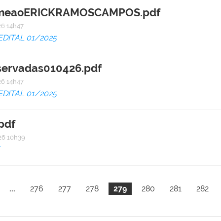
omeaoERICKRAMOSCAMPOS.pdf
6 14h47
EDITAL 01/2025
ervadas010426.pdf
6 14h47
EDITAL 01/2025
pdf
6 10h39
...
276
277
278
279
280
281
282