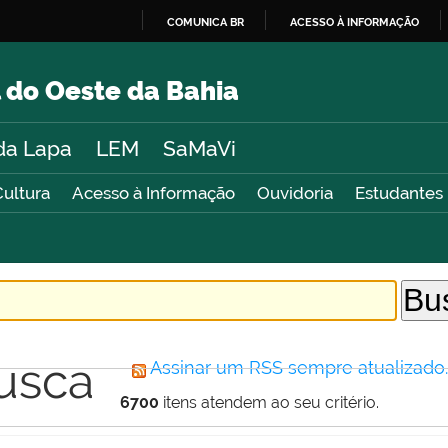
COMUNICA BR
ACESSO À INFORMAÇÃO
IR
PARA
 do Oeste da Bahia
O
CONTEÚDO
da Lapa
LEM
SaMaVi
Cultura
Acesso à Informação
Ouvidoria
Estudantes
usca
Assinar um RSS sempre atualizado
6700
itens atendem ao seu critério.