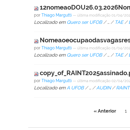
12nomeaoDOU26.03.2026N
por
Thiago Margutti
—
última modificação
01/04/202
Localizado em
Quero ser UFOB
/
…
/
TAE
/
Nomeaoeocupaodasvagasres
por
Thiago Margutti
—
última modificação
01/04/202
Localizado em
Quero ser UFOB
/
…
/
TAE
/
copy_of_RAINT2025assinado.
por
Thiago Margutti
—
última modificação
02/04/202
Localizado em
A UFOB
/
…
/
AUDIN
/
RAINT
« Anterior
1