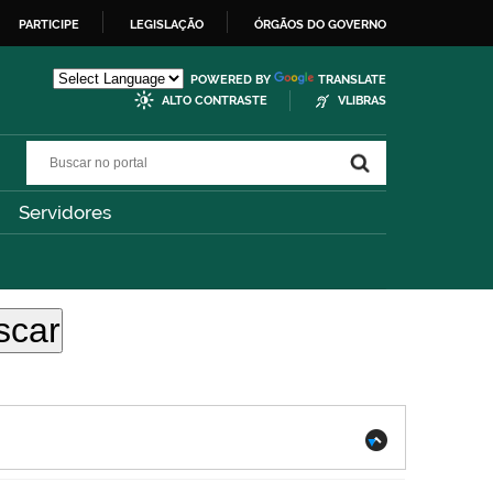
PARTICIPE
LEGISLAÇÃO
ÓRGÃOS DO GOVERNO
POWERED BY
TRANSLATE
ALTO CONTRASTE
VLIBRAS
Buscar no portal
Buscar no portal
Servidores
.