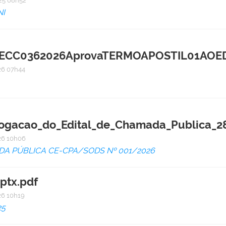
25 08h52
I
C0362026AprovaTERMOAPOSTIL01AOEDIT
6 07h44
ogacao_do_Edital_de_Chamada_Publica_28
6 10h06
A PÚBLICA CE-CPA/SODS Nº 001/2026
ptx.pdf
6 10h19
25