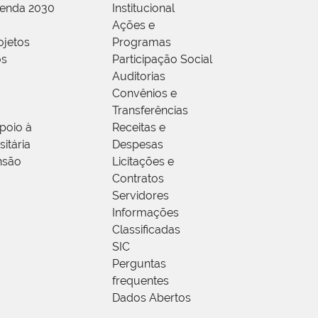
genda 2030
Institucional
Ações e
ojetos
Programas
os
Participação Social
Auditorias
Convênios e
Transferências
poio à
Receitas e
itária
Despesas
nsão
Licitações e
Contratos
Servidores
Informações
Classificadas
SIC
Perguntas
frequentes
Dados Abertos