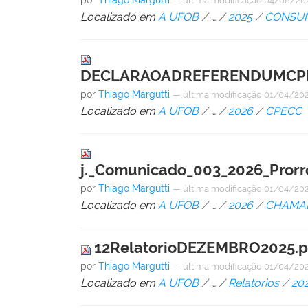
por
Thiago Margutti
—
última modificação
04/08/20
Localizado em
A UFOB
/
…
/
2025
/
CONSUN
DECLARAOADREFERENDUMCPEC
por
Thiago Margutti
—
última modificação
01/04/202
Localizado em
A UFOB
/
…
/
2026
/
CPECC
j._Comunicado_003_2026_Prorr
por
Thiago Margutti
—
última modificação
01/04/202
Localizado em
A UFOB
/
…
/
2026
/
CHAMAD
12RelatorioDEZEMBRO2025.p
por
Thiago Margutti
—
última modificação
01/04/202
Localizado em
A UFOB
/
…
/
Relatorios
/
20