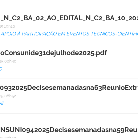
N_C2_BA_02_AO_EDITAL_N_C2_BA_10_202
5 19h10
APOIO À PARTICIPAÇÃO EM EVENTOS TÉCNICOS-CIENTÍF
doConsunide31dejulhode2025.pdf
25 08h46
5
32025Decisesemanadasna63ReunioExtrao
25 08h52
I
SUNI0942025Decisesemanadasna59Reuni