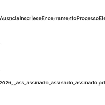
nciaInscrieseEncerramentoProcessoEl
2026__ass_assinado_assinado_assinado.pd