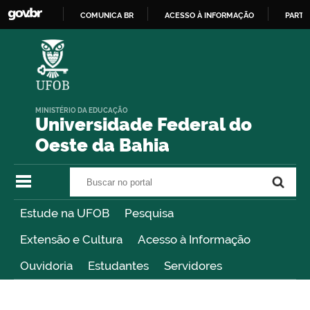
COMUNICA BR
ACESSO À INFORMAÇÃO
PARTI
IR
PARA
O
CONTEÚDO
MINISTÉRIO DA EDUCAÇÃO
Universidade Federal do
Oeste da Bahia
Buscar no portal
Buscar no portal
Estude na UFOB
Pesquisa
Extensão e Cultura
Acesso à Informação
Ouvidoria
Estudantes
Servidores