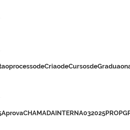
oprocessodeCriaodeCursosdeGraduaon
provaCHAMADAINTERNA032025PROPGPSEL