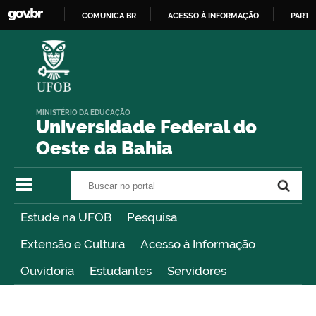
COMUNICA BR
ACESSO À INFORMAÇÃO
PARTI
IR
PARA
O
CONTEÚDO
MINISTÉRIO DA EDUCAÇÃO
Universidade Federal do
Oeste da Bahia
Buscar no portal
Buscar no portal
Estude na UFOB
Pesquisa
Extensão e Cultura
Acesso à Informação
Ouvidoria
Estudantes
Servidores