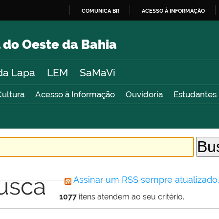
COMUNICA BR
ACESSO À INFORMAÇÃO
IR
PARA
 do Oeste da Bahia
O
CONTEÚDO
da Lapa
LEM
SaMaVi
Cultura
Acesso à Informação
Ouvidoria
Estudantes
usca
Assinar um RSS sempre atualizado
1077
itens atendem ao seu critério.