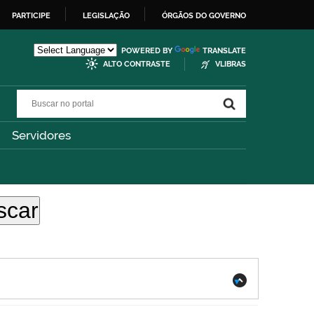
PARTICIPE
LEGISLAÇÃO
ÓRGÃOS DO GOVERNO
POWERED BY
TRANSLATE
ALTO CONTRASTE
VLIBRAS
Buscar no portal
Buscar no portal
Servidores
.