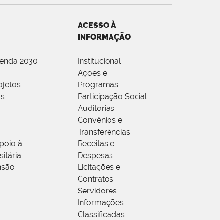
ACESSO À
INFORMAÇÃO
genda 2030
Institucional
Ações e
ojetos
Programas
os
Participação Social
Auditorias
Convênios e
Transferências
poio à
Receitas e
itária
Despesas
nsão
Licitações e
Contratos
Servidores
Informações
Classificadas