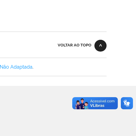
VOLTAR AO TOPO
 Não Adaptada
.