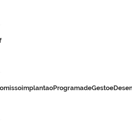
f
oComissoimplantaoProgramadeGestoeDes