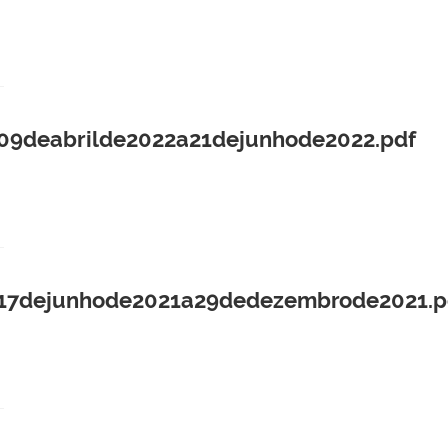
09deabrilde2022a21dejunhode2022.pdf
17dejunhode2021a29dedezembrode2021.p