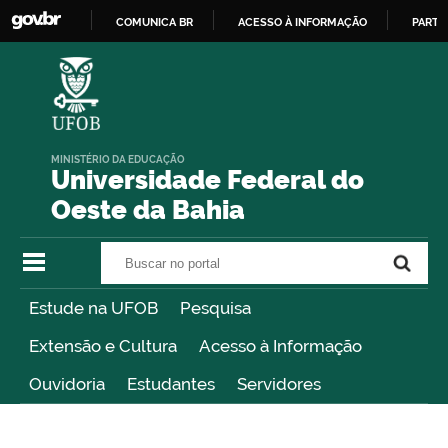
COMUNICA BR
ACESSO À INFORMAÇÃO
PARTI
IR
PARA
O
CONTEÚDO
MINISTÉRIO DA EDUCAÇÃO
Universidade Federal do
Oeste da Bahia
Buscar no portal
Buscar no portal
Estude na UFOB
Pesquisa
Extensão e Cultura
Acesso à Informação
Ouvidoria
Estudantes
Servidores