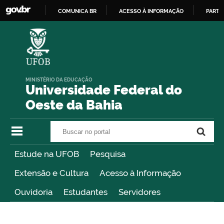
COMUNICA BR
ACESSO À INFORMAÇÃO
PARTI
IR
PARA
O
CONTEÚDO
MINISTÉRIO DA EDUCAÇÃO
Universidade Federal do
Oeste da Bahia
Buscar no portal
Buscar no portal
Estude na UFOB
Pesquisa
Extensão e Cultura
Acesso à Informação
Ouvidoria
Estudantes
Servidores