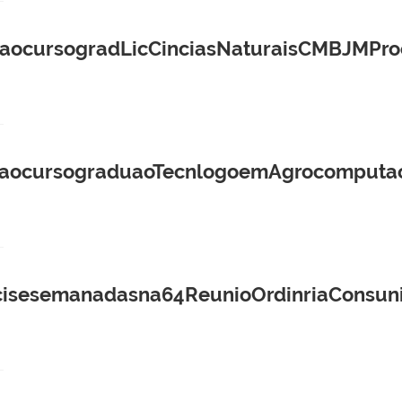
ocursogradLicCinciasNaturaisCMBJMProc
aocursograduaoTecnlogoemAgrocomputao
esemanadasna64ReunioOrdinriaConsuni