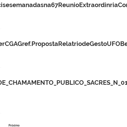
esemanadasna67ReunioExtraordinriaCon
CGAGref.PropostaRelatriodeGestoUFOBex
DE_CHAMAMENTO_PUBLICO_SACRES_N_01_
Próximo