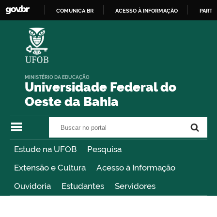
COMUNICA BR
ACESSO À INFORMAÇÃO
PARTI
IR
PARA
O
CONTEÚDO
MINISTÉRIO DA EDUCAÇÃO
Universidade Federal do
Oeste da Bahia
Buscar no portal
Buscar no portal
Estude na UFOB
Pesquisa
Extensão e Cultura
Acesso à Informação
Ouvidoria
Estudantes
Servidores