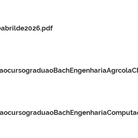
abrilde2026.pdf
ocursograduaoBachEngenhariaAgrcolaCM
aocursograduaoBachEngenhariaComputao