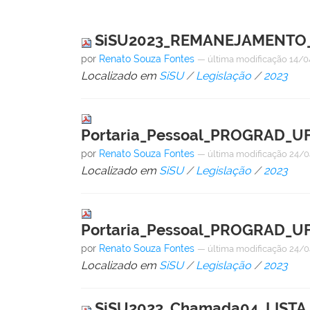
SiSU2023_REMANEJAMENTO_6
por
Renato Souza Fontes
—
última modificação
14/0
Localizado em
SiSU
/
Legislação
/
2023
Portaria_Pessoal_PROGRAD_U
por
Renato Souza Fontes
—
última modificação
24/0
Localizado em
SiSU
/
Legislação
/
2023
Portaria_Pessoal_PROGRAD_U
por
Renato Souza Fontes
—
última modificação
24/0
Localizado em
SiSU
/
Legislação
/
2023
SiSU2023_Chamada04_LISTA