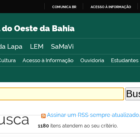
COMUNICA BR
ACESSO À INFORMAÇÃO
IR
PARA
 do Oeste da Bahia
O
CONTEÚDO
da Lapa
LEM
SaMaVi
Cultura
Acesso à Informação
Ouvidoria
Estudantes
usca
Assinar um RSS sempre atualizado
1180
itens atendem ao seu critério.