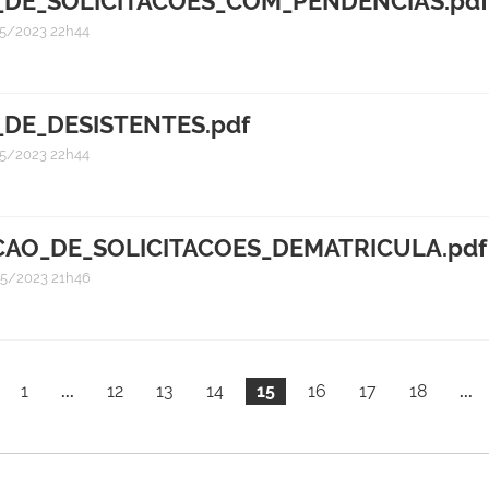
_DE_SOLICITACOES_COM_PENDENCIAS.pd
5/2023 22h44
_DE_DESISTENTES.pdf
5/2023 22h44
CAO_DE_SOLICITACOES_DEMATRICULA.pdf
5/2023 21h46
1
...
12
13
14
15
16
17
18
...