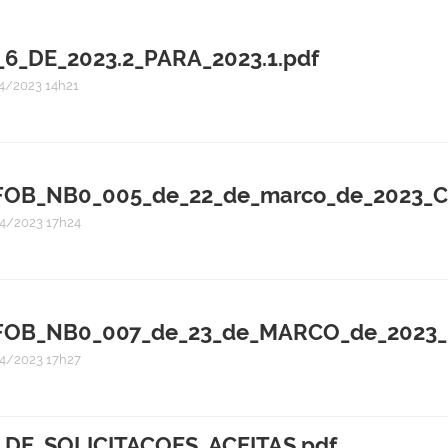
_DE_2023.2_PARA_2023.1.pdf
4/2023 14h21
FOB_NB0_005_de_22_de_marco_de_2023_C
4/2023 17h24
FOB_NB0_007_de_23_de_MARCO_de_2023_in
4/2023 17h27
_DE_SOLICITACOES_ACEITAS.pdf