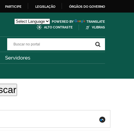
PARTICIPE
LEGISLAÇÃO
ÓRGÃOS DO GOVERNO
POWERED BY
TRANSLATE
ALTO CONTRASTE
VLIBRAS
Buscar no portal
Buscar no portal
Servidores
.