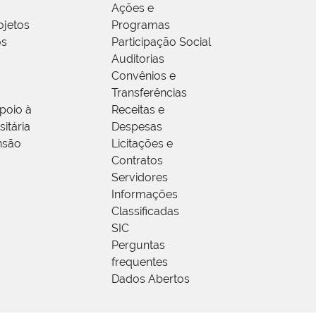
Ações e
ojetos
Programas
os
Participação Social
Auditorias
Convênios e
Transferências
poio à
Receitas e
itária
Despesas
nsão
Licitações e
Contratos
Servidores
Informações
Classificadas
SIC
Perguntas
frequentes
Dados Abertos