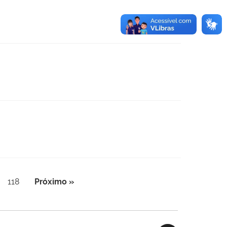
f
118
Próximo »