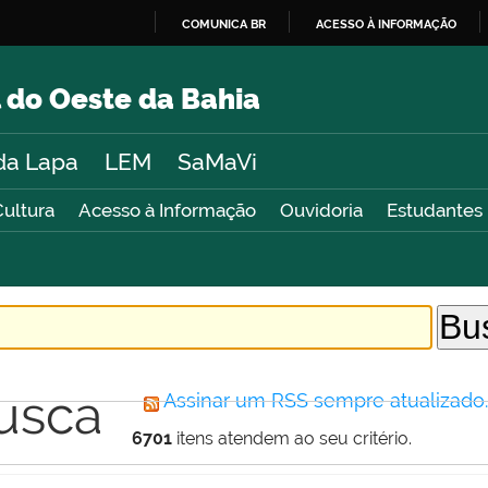
COMUNICA BR
ACESSO À INFORMAÇÃO
IR
PARA
 do Oeste da Bahia
O
CONTEÚDO
da Lapa
LEM
SaMaVi
Cultura
Acesso à Informação
Ouvidoria
Estudantes
usca
Assinar um RSS sempre atualizado
6701
itens atendem ao seu critério.