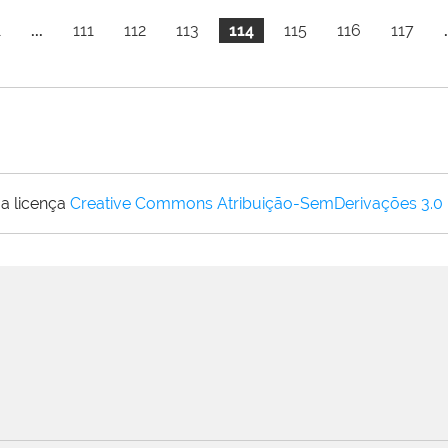
1
...
111
112
113
114
115
116
117
.
a licença
Creative Commons Atribuição-SemDerivações 3.0