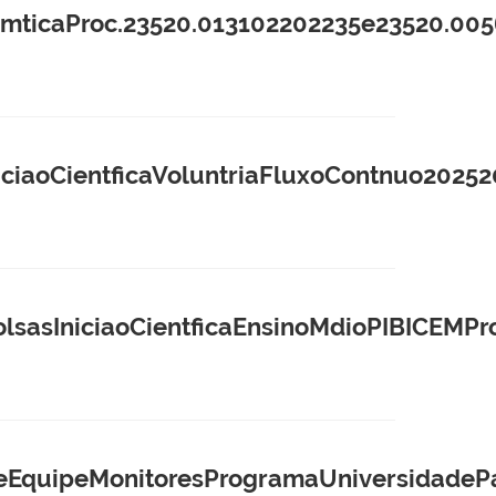
icaProc.23520.013102202235e23520.005
aoCientficaVoluntriaFluxoContnuo20252
asIniciaoCientficaEnsinoMdioPIBICEMPro
ipeMonitoresProgramaUniversidadePar