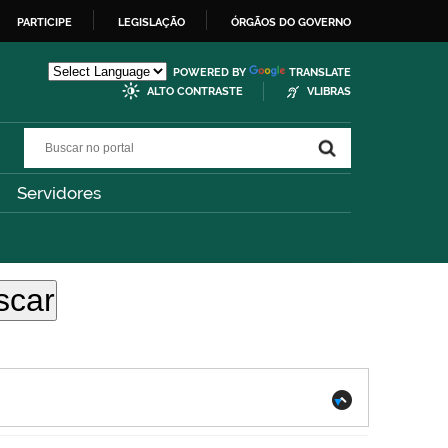
PARTICIPE
LEGISLAÇÃO
ÓRGÃOS DO GOVERNO
POWERED BY
TRANSLATE
ALTO CONTRASTE
VLIBRAS
Buscar no portal
Buscar no portal
Servidores
.