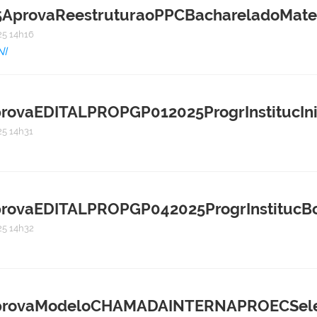
provaReestruturaoPPCBachareladoMatemt
5 14h16
I
vaEDITALPROPGP012025ProgrInstitucInici
5 14h31
vaEDITALPROPGP042025ProgrInstitucBols
5 14h32
ovaModeloCHAMADAINTERNAPROECSeleEqu