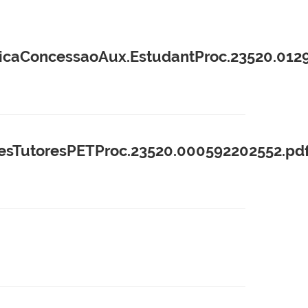
aConcessaoAux.EstudantProc.23520.0129
TutoresPETProc.23520.000592202552.pd