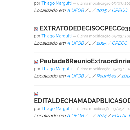
por
Thiago Margutti
—
última modificação
05/03/202
Localizado em
A UFOB
/
…
/
2025
/
CPECC
EXTRATODEDECISOCPECC0392
por
Thiago Margutti
—
última modificação
05/03/202
Localizado em
A UFOB
/
…
/
2025
/
CPECC
Pautada8ReunioExtraordinri
por
Thiago Margutti
—
última modificação
05/03/202
Localizado em
A UFOB
/
…
/
Reuniões
/
202
EDITALDECHAMADAPBLICASODS
por
Thiago Margutti
—
última modificação
03/05/202
Localizado em
A UFOB
/
…
/
2024
/
EDITAL