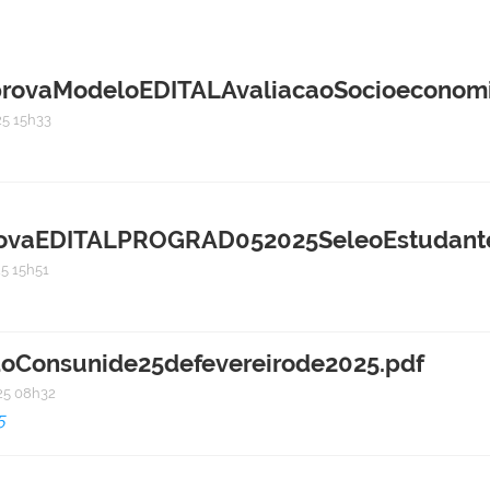
vaModeloEDITALAvaliacaoSocioeconomic
5 15h33
vaEDITALPROGRAD052025SeleoEstudantes
5 15h51
doConsunide25defevereirode2025.pdf
5 08h32
5