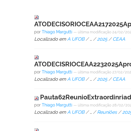
ATODECISORIOCEAA2172025Apro
por
Thiago Margutti
—
última modificação
24/02/202
Localizado em
A UFOB
/
…
/
2025
/
CEAA
ATODECISRIOCEAA2232025Apro
por
Thiago Margutti
—
última modificação
27/02/202
Localizado em
A UFOB
/
…
/
2025
/
CEAA
Pauta62ReunioExtraordinria
por
Thiago Margutti
—
última modificação
28/02/202
Localizado em
A UFOB
/
…
/
Reuniões
/
202