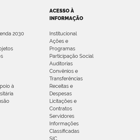
ACESSO À
INFORMAÇÃO
genda 2030
Institucional
Ações e
ojetos
Programas
os
Participação Social
Auditorias
Convênios e
Transferências
poio à
Receitas e
itária
Despesas
nsão
Licitações e
Contratos
Servidores
Informações
Classificadas
SIC