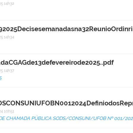
5 14h32
025Decisesemanadasna32ReunioOrdinri
5 14h34
adaCGAGde13defevereirode2025..pdf
5 14h37
5
CONSUNIUFOBN0012024DefiniodosRepres
4 10h51
 DE CHAMADA PÚBLICA SODS/CONSUNI/UFOB Nº 001/202