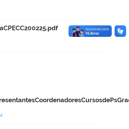
aCPECC200225.pdf
entantesCoordenadoresCursosdePsGra
4