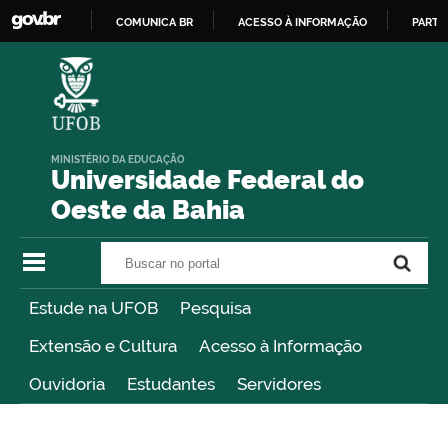
COMUNICA BR
ACESSO À INFORMAÇÃO
PARTI
IR
PARA
O
CONTEÚDO
MINISTÉRIO DA EDUCAÇÃO
Universidade Federal do
Oeste da Bahia
Buscar no portal
Buscar no portal
Estude na UFOB
Pesquisa
Extensão e Cultura
Acesso à Informação
Ouvidoria
Estudantes
Servidores