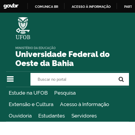
COMUNICA BR
ACESSO À INFORMAÇÃO
PARTI
IR
PARA
O
CONTEÚDO
MINISTÉRIO DA EDUCAÇÃO
Universidade Federal do
Oeste da Bahia
Buscar no portal
Buscar no portal
Estude na UFOB
Pesquisa
Extensão e Cultura
Acesso à Informação
Ouvidoria
Estudantes
Servidores