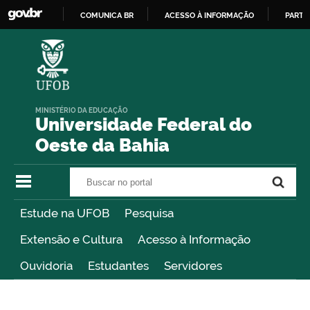
COMUNICA BR
ACESSO À INFORMAÇÃO
PARTI
IR
PARA
O
CONTEÚDO
MINISTÉRIO DA EDUCAÇÃO
Universidade Federal do
Oeste da Bahia
Buscar no portal
Buscar no portal
Estude na UFOB
Pesquisa
Extensão e Cultura
Acesso à Informação
Ouvidoria
Estudantes
Servidores