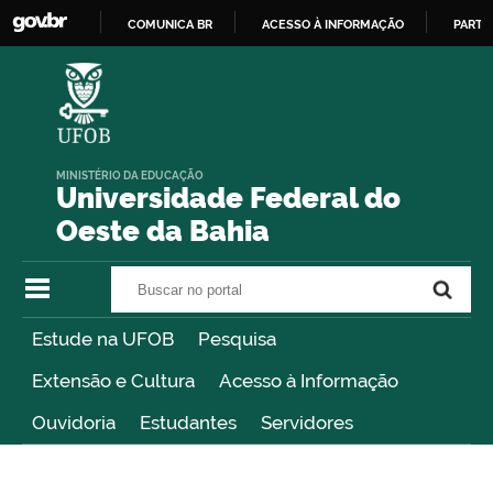
COMUNICA BR
ACESSO À INFORMAÇÃO
PARTI
IR
PARA
O
CONTEÚDO
MINISTÉRIO DA EDUCAÇÃO
Universidade Federal do
Oeste da Bahia
Buscar no portal
Buscar no portal
Estude na UFOB
Pesquisa
Extensão e Cultura
Acesso à Informação
Ouvidoria
Estudantes
Servidores