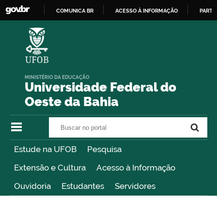
COMUNICA BR
ACESSO À INFORMAÇÃO
PARTI
IR
PARA
O
CONTEÚDO
MINISTÉRIO DA EDUCAÇÃO
Universidade Federal do
Oeste da Bahia
Buscar no portal
Buscar no portal
Estude na UFOB
Pesquisa
Extensão e Cultura
Acesso à Informação
Ouvidoria
Estudantes
Servidores