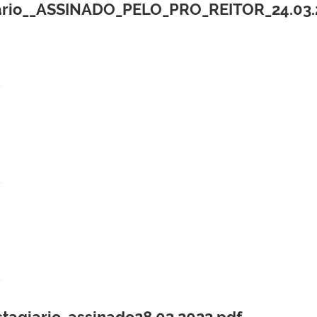
rio__ASSINADO_PELO_PRO_REITOR_24.03.2
tagiario_assinado28.03.2023.pdf