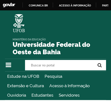
COMUNICA BR
ACESSO À INFORMAÇÃO
PARTI
IR
PARA
O
CONTEÚDO
MINISTÉRIO DA EDUCAÇÃO
Universidade Federal do
Oeste da Bahia
Buscar no portal
Buscar no portal
Estude na UFOB
Pesquisa
Extensão e Cultura
Acesso à Informação
Ouvidoria
Estudantes
Servidores