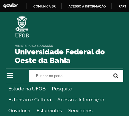
COMUNICA BR
ACESSO À INFORMAÇÃO
PARTI
IR
PARA
O
CONTEÚDO
MINISTÉRIO DA EDUCAÇÃO
Universidade Federal do
Oeste da Bahia
Buscar no portal
Buscar no portal
Estude na UFOB
Pesquisa
Extensão e Cultura
Acesso à Informação
Ouvidoria
Estudantes
Servidores