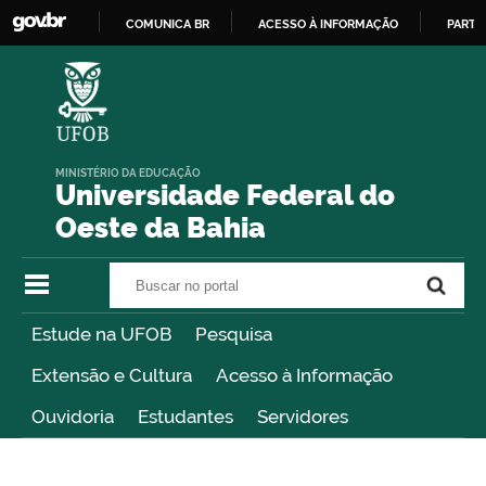
COMUNICA BR
ACESSO À INFORMAÇÃO
PARTI
IR
PARA
O
CONTEÚDO
MINISTÉRIO DA EDUCAÇÃO
Universidade Federal do
Oeste da Bahia
Buscar no portal
Buscar no portal
Estude na UFOB
Pesquisa
Extensão e Cultura
Acesso à Informação
Ouvidoria
Estudantes
Servidores