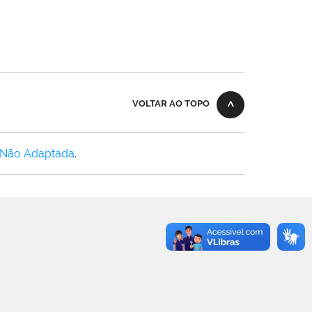
VOLTAR AO TOPO
 Não Adaptada
.