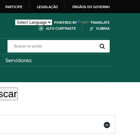
PARTICIPE
LEGISLAÇÃO
ÓRGÃOS DO GOVERNO
POWERED BY
TRANSLATE
ALTO CONTRASTE
VLIBRAS
Buscar no portal
Buscar no portal
Servidores
.