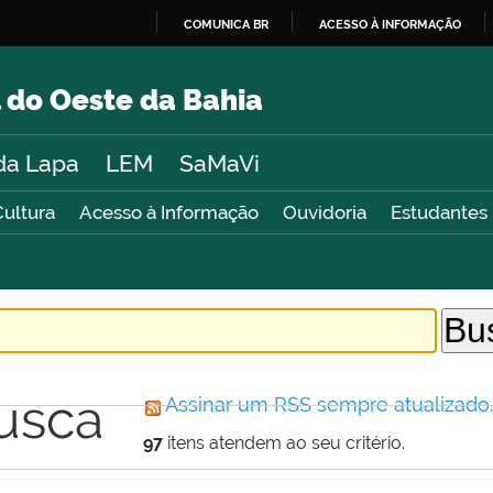
COMUNICA BR
ACESSO À INFORMAÇÃO
IR
PARA
 do Oeste da Bahia
O
CONTEÚDO
da Lapa
LEM
SaMaVi
Cultura
Acesso à Informação
Ouvidoria
Estudantes
usca
Assinar um RSS sempre atualizado
97
itens atendem ao seu critério.