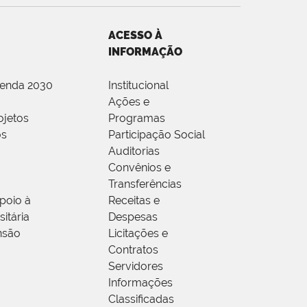
ACESSO À
INFORMAÇÃO
genda 2030
Institucional
Ações e
ojetos
Programas
os
Participação Social
Auditorias
Convênios e
Transferências
poio à
Receitas e
itária
Despesas
nsão
Licitações e
Contratos
Servidores
Informações
Classificadas