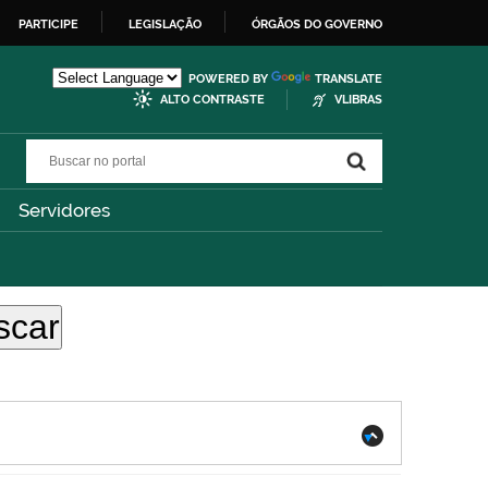
PARTICIPE
LEGISLAÇÃO
ÓRGÃOS DO GOVERNO
POWERED BY
TRANSLATE
ALTO CONTRASTE
VLIBRAS
Buscar no portal
Buscar no portal
Servidores
.