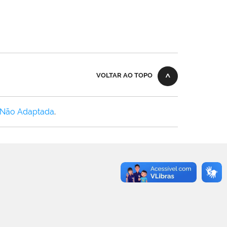
VOLTAR AO TOPO
 Não Adaptada
.