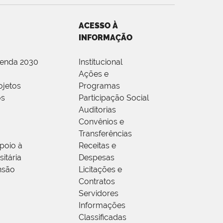
ACESSO À
INFORMAÇÃO
genda 2030
Institucional
Ações e
ojetos
Programas
os
Participação Social
Auditorias
Convênios e
Transferências
poio à
Receitas e
itária
Despesas
nsão
Licitações e
Contratos
Servidores
Informações
Classificadas