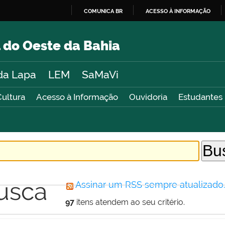
COMUNICA BR
ACESSO À INFORMAÇÃO
IR
PARA
 do Oeste da Bahia
O
CONTEÚDO
da Lapa
LEM
SaMaVi
Cultura
Acesso à Informação
Ouvidoria
Estudantes
usca
Assinar um RSS sempre atualizado
97
itens atendem ao seu critério.