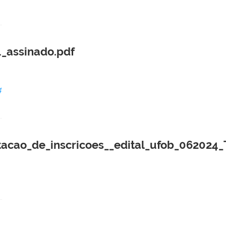
4_assinado.pdf
4
itacao_de_inscricoes__edital_ufob_062024_