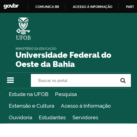
COMUNICA BR
ACESSO À INFORMAÇÃO
PARTI
IR
PARA
O
CONTEÚDO
MINISTÉRIO DA EDUCAÇÃO
Universidade Federal do
Oeste da Bahia
Buscar no portal
Buscar no portal
Estude na UFOB
Pesquisa
Extensão e Cultura
Acesso à Informação
Ouvidoria
Estudantes
Servidores