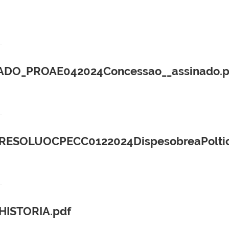
CADO_PROAE042024Concessao__assinado.p
SOLUOCPECC0122024DispesobreaPoltic
rHISTORIA.pdf