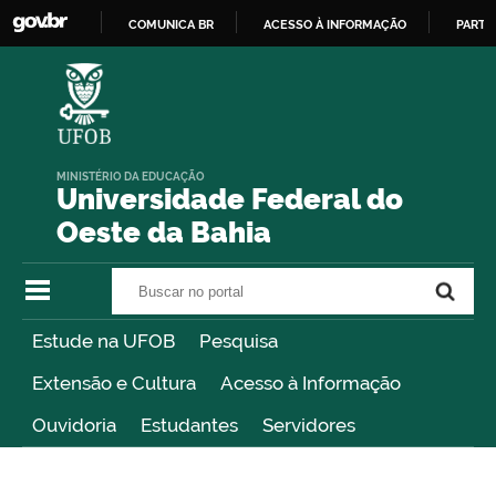
COMUNICA BR
ACESSO À INFORMAÇÃO
PARTI
IR
PARA
O
CONTEÚDO
MINISTÉRIO DA EDUCAÇÃO
Universidade Federal do
Oeste da Bahia
Buscar no portal
Buscar no portal
Estude na UFOB
Pesquisa
Extensão e Cultura
Acesso à Informação
Ouvidoria
Estudantes
Servidores