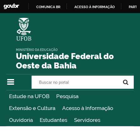
COMUNICA BR
ACESSO À INFORMAÇÃO
PARTI
IR
PARA
O
CONTEÚDO
MINISTÉRIO DA EDUCAÇÃO
Universidade Federal do
Oeste da Bahia
Buscar no portal
Buscar no portal
Estude na UFOB
Pesquisa
Extensão e Cultura
Acesso à Informação
Ouvidoria
Estudantes
Servidores