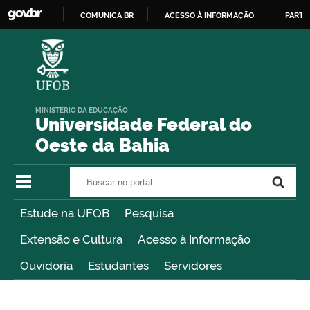
COMUNICA BR
ACESSO À INFORMAÇÃO
PARTI
IR
PARA
O
CONTEÚDO
MINISTÉRIO DA EDUCAÇÃO
Universidade Federal do
Oeste da Bahia
Buscar no portal
Buscar no portal
Estude na UFOB
Pesquisa
Extensão e Cultura
Acesso à Informação
Ouvidoria
Estudantes
Servidores