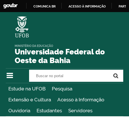
COMUNICA BR
ACESSO À INFORMAÇÃO
PARTI
IR
PARA
O
CONTEÚDO
MINISTÉRIO DA EDUCAÇÃO
Universidade Federal do
Oeste da Bahia
Buscar no portal
Buscar no portal
Estude na UFOB
Pesquisa
Extensão e Cultura
Acesso à Informação
Ouvidoria
Estudantes
Servidores